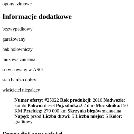
opony: zimowe
Informacje dodatkowe
bezwypadkowy
garażowany
hak holowniczy
możliwa zamiana
serwisowany w ASO
stan bardzo dobry
właściciel niepalący
Numer oferty:
#25022
Rok produkcji:
2010
Nadwozie:
kombi
Paliwo:
diesel
Poj. silnika:
2.2 dm³
Moc silnika:
150
KM
Przebieg:
279 000 km
Skrzynia biegów:
manualna
Napęd:
przód
Liczba drzwi:
5
Liczba miejsc:
5
Kolor:
grafitowy