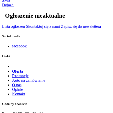
SMS
Dojazd
Ogłoszenie nieaktualne
Lista ogłoszeń
Skontaktuj się z nami
Zapisz się do newslettera
Social media
facebook
Linki
Oferta
Promocje
Auto na zamówienie
O nas
Opinie
Kontakt
Godziny otwarcia