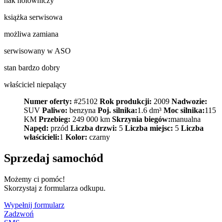
hak holowniczy
książka serwisowa
możliwa zamiana
serwisowany w ASO
stan bardzo dobry
właściciel niepalący
Numer oferty:
#25102
Rok produkcji:
2009
Nadwozie:
SUV
Paliwo:
benzyna
Poj. silnika:
1.6 dm³
Moc silnika:
115
KM
Przebieg:
249 000 km
Skrzynia biegów:
manualna
Napęd:
przód
Liczba drzwi:
5
Liczba miejsc:
5
Liczba
właścicieli:
1
Kolor:
czarny
Sprzedaj samochód
Możemy ci pomóc!
Skorzystaj z formularza odkupu.
Wypełnij formularz
Zadzwoń