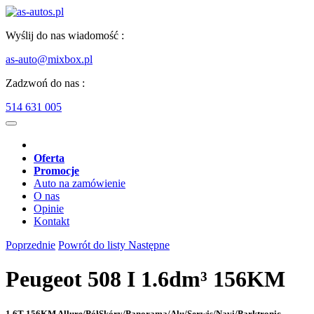
Wyślij do nas wiadomość :
as-auto@mixbox.pl
Zadzwoń do nas :
514 631 005
Oferta
Promocje
Auto na zamówienie
O nas
Opinie
Kontakt
Poprzednie
Powrót do listy
Następne
Peugeot 508 I 1.6dm³ 156KM
1,6T 156KM Allure/PółSkóry/Panorama/Alu/Serwis/Navi/Parktronic