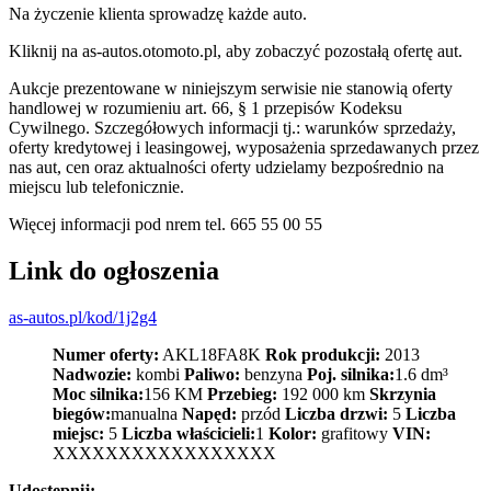
Na życzenie klienta sprowadzę każde auto.
Kliknij na as-autos.otomoto.pl, aby zobaczyć pozostałą ofertę aut.
Aukcje prezentowane w niniejszym serwisie nie stanowią oferty
handlowej w rozumieniu art. 66, § 1 przepisów Kodeksu
Cywilnego. Szczegółowych informacji tj.: warunków sprzedaży,
oferty kredytowej i leasingowej, wyposażenia sprzedawanych przez
nas aut, cen oraz aktualności oferty udzielamy bezpośrednio na
miejscu lub telefonicznie.
Więcej informacji pod nrem tel. 665 55 00 55
Link do ogłoszenia
as-autos.pl/kod/1j2g4
Numer oferty:
AKL18FA8K
Rok produkcji:
2013
Nadwozie:
kombi
Paliwo:
benzyna
Poj. silnika:
1.6 dm³
Moc silnika:
156 KM
Przebieg:
192 000 km
Skrzynia
biegów:
manualna
Napęd:
przód
Liczba drzwi:
5
Liczba
miejsc:
5
Liczba właścicieli:
1
Kolor:
grafitowy
VIN:
XXXXXXXXXXXXXXXXX
Udostępnij: