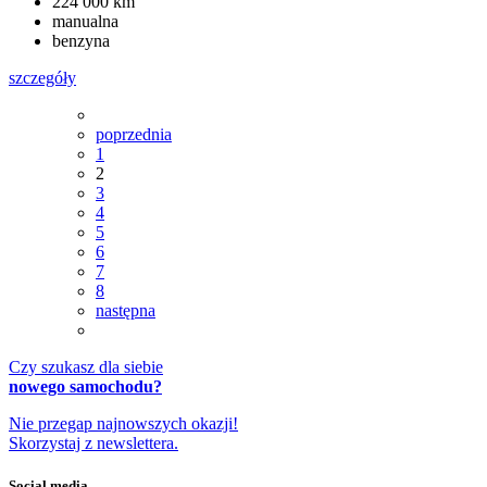
224 000 km
manualna
benzyna
szczegóły
poprzednia
1
2
3
4
5
6
7
8
następna
Czy szukasz dla siebie
nowego samochodu?
Nie przegap najnowszych okazji!
Skorzystaj z newslettera.
Social media