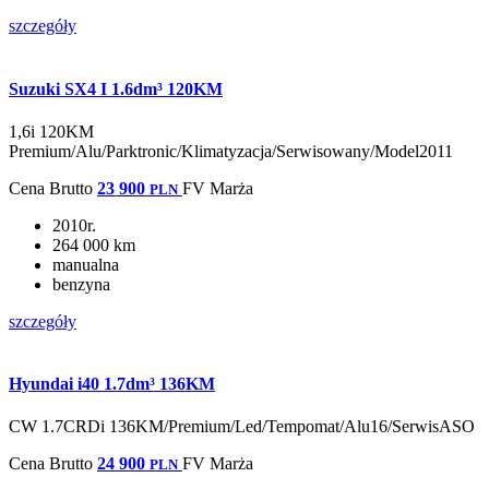
szczegóły
Suzuki SX4 I 1.6dm³ 120KM
1,6i 120KM
Premium/Alu/Parktronic/Klimatyzacja/Serwisowany/Model2011
Cena
Brutto
23 900
FV Marża
PLN
2010r.
264 000 km
manualna
benzyna
szczegóły
Hyundai i40 1.7dm³ 136KM
CW 1.7CRDi 136KM/Premium/Led/Tempomat/Alu16/SerwisASO
Cena
Brutto
24 900
FV Marża
PLN