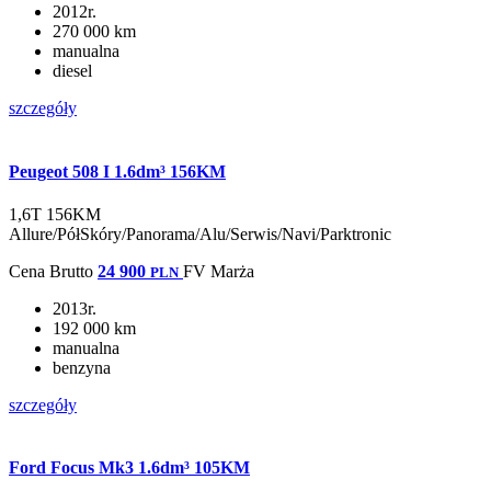
2012r.
270 000 km
manualna
diesel
szczegóły
Peugeot 508 I 1.6dm³ 156KM
1,6T 156KM
Allure/PółSkóry/Panorama/Alu/Serwis/Navi/Parktronic
Cena
Brutto
24 900
FV Marża
PLN
2013r.
192 000 km
manualna
benzyna
szczegóły
Ford Focus Mk3 1.6dm³ 105KM