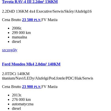
Toyota RAV-4 III 2.2dm³ 136KM
2.2D4D 136KM 4x4 Executive/Serwis/Skóry/Alufelgi16
Cena
Brutto
23 500
FV Marża
PLN
2006r.
299 000 km
manualna
diesel
szczegóły
Ford Mondeo Mk4 2.0dm³ 140KM
2.0TDCi 140KM
titanium/Navi/LEDy/Alufelgi/Pod.fotele/PDC/Hak/Serwis
Cena
Brutto
23 900
FV Marża
PLN
2013r.
276 000 km
automatyczna
diesel