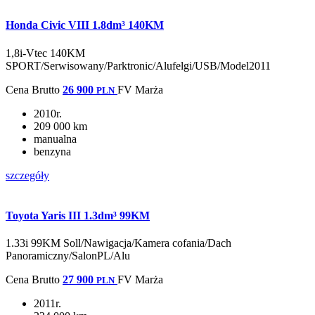
Honda Civic VIII 1.8dm³ 140KM
1,8i-Vtec 140KM
SPORT/Serwisowany/Parktronic/Alufelgi/USB/Model2011
Cena
Brutto
26 900
FV Marża
PLN
2010r.
209 000 km
manualna
benzyna
szczegóły
Toyota Yaris III 1.3dm³ 99KM
1.33i 99KM Soll/Nawigacja/Kamera cofania/Dach
Panoramiczny/SalonPL/Alu
Cena
Brutto
27 900
FV Marża
PLN
2011r.