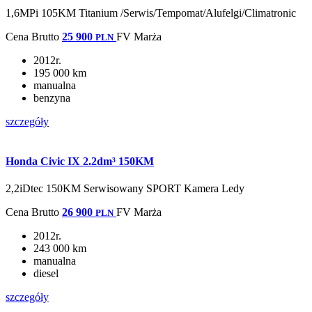
1,6MPi 105KM Titanium /Serwis/Tempomat/Alufelgi/Climatronic
Cena
Brutto
25 900
FV Marża
PLN
2012r.
195 000 km
manualna
benzyna
szczegóły
Honda Civic IX 2.2dm³ 150KM
2,2iDtec 150KM Serwisowany SPORT Kamera Ledy
Cena
Brutto
26 900
FV Marża
PLN
2012r.
243 000 km
manualna
diesel
szczegóły